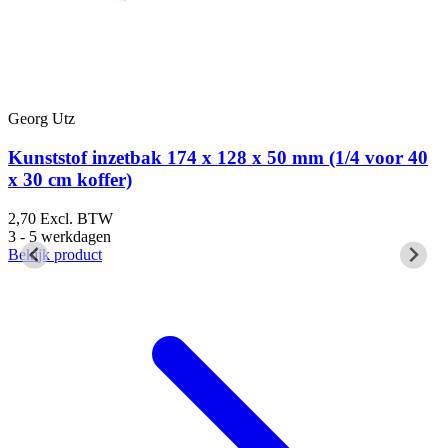
Georg Utz
G
x
Kunststof inzetbak 174 x 128 x 50 mm (1/4 voor 40
x 30 cm koffer)
2,70
Excl. BTW
2
3 - 5 werkdagen
3
Bekijk product
B