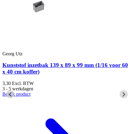
Georg Utz
G
Kunststof inzetbak 139 x 89 x 99 mm (1/16 voor 60
x 40 cm koffer)
3,30
Excl. BTW
2
3 - 5 werkdagen
3
Bekijk product
B