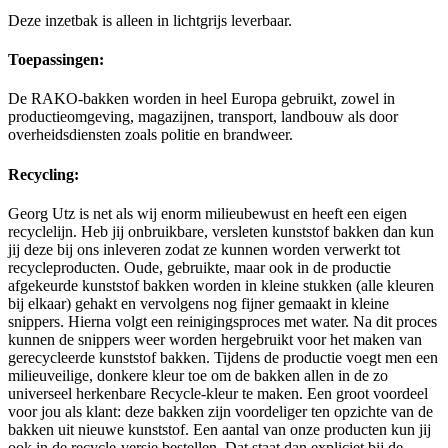
Deze inzetbak is alleen in lichtgrijs leverbaar.
Toepassingen:
De RAKO-bakken worden in heel Europa gebruikt, zowel in
productieomgeving, magazijnen, transport, landbouw als door
overheidsdiensten zoals politie en brandweer.
Recycling:
Georg Utz is net als wij enorm milieubewust en heeft een eigen
recyclelijn. Heb jij onbruikbare, versleten kunststof bakken dan kun
jij deze bij ons inleveren zodat ze kunnen worden verwerkt tot
recycleproducten. Oude, gebruikte, maar ook in de productie
afgekeurde kunststof bakken worden in kleine stukken (alle kleuren
bij elkaar) gehakt en vervolgens nog fijner gemaakt in kleine
snippers. Hierna volgt een reinigingsproces met water. Na dit proces
kunnen de snippers weer worden hergebruikt voor het maken van
gerecycleerde kunststof bakken. Tijdens de productie voegt men een
milieuveilige, donkere kleur toe om de bakken allen in de zo
universeel herkenbare Recycle-kleur te maken. Een groot voordeel
voor jou als klant: deze bakken zijn voordeliger ten opzichte van de
bakken uit nieuwe kunststof. Een aantal van onze producten kun jij
ook in de recycle-versie bestellen. Dat staat dan expliciet bij de