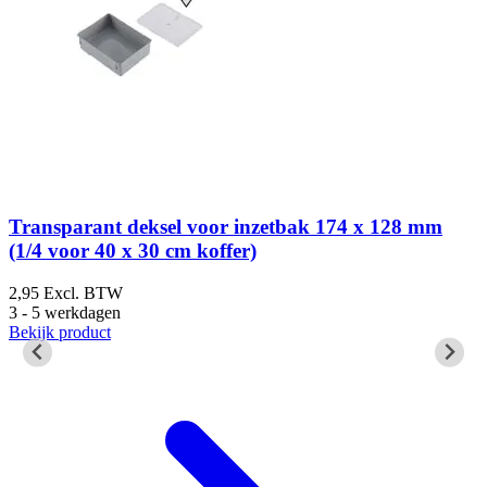
G
Transparant deksel voor inzetbak 174 x 128 mm
(1/4 voor 40 x 30 cm koffer)
2,95
Excl. BTW
3 - 5 werkdagen
3
Bekijk product
3
B