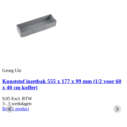
Georg Utz
G
Kunststof inzetbak 555 x 177 x 99 mm (1/2 voor 60
x 40 cm koffer)
9,05
Excl. BTW
2
3 - 5 werkdagen
3
Bekijk product
B