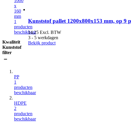
1000
x
160
mm
Kunststof pallet 1200x800x153 mm, op 9 po
1
producten
beschikbaar
14,25
Excl. BTW
3 - 5 werkdagen
Kwaliteit
Bekijk product
Kunststof
filter
PP
1
producten
beschikbaar
HDPE
2
producten
beschikbaar