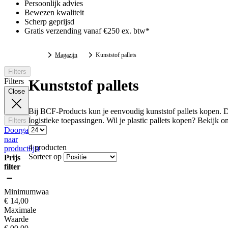
Persoonlijk advies
Bewezen kwaliteit
Scherp geprijsd
Gratis verzending vanaf €250 ex. btw*
Magazijn
Kunststof pallets
Filters
Filters
Kunststof pallets
Close
Bij BCF-Products kun je eenvoudig kunststof pallets kopen. De
logistieke toepassingen. Wil je plastic pallets kopen? Bekijk on
Filters
Doorgaan
naar
4
producten
productlijst
Sorteer op
Prijs
filter
Minimumwaarde
€ 14,00
Maximale
Waarde