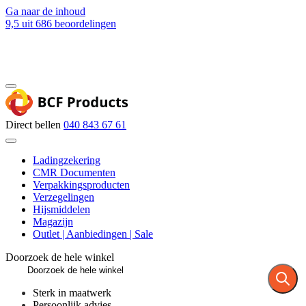
Ga naar de inhoud
9,5
uit 686 beoordelingen
Blog
Contact
Direct bellen
040 843 67 61
Ladingzekering
CMR Documenten
Verpakkingsproducten
Verzegelingen
Hijsmiddelen
Magazijn
Outlet | Aanbiedingen | Sale
Doorzoek de hele winkel
Sterk in maatwerk
Persoonlijk advies