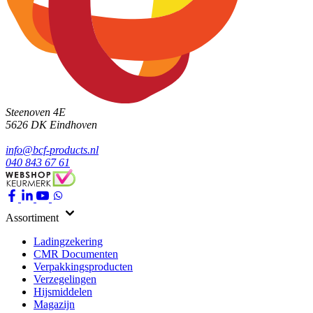
Steenoven 4E
5626 DK
Eindhoven
info@bcf-products.nl
040 843 67 61
Assortiment
Ladingzekering
CMR Documenten
Verpakkingsproducten
Verzegelingen
Hijsmiddelen
Magazijn