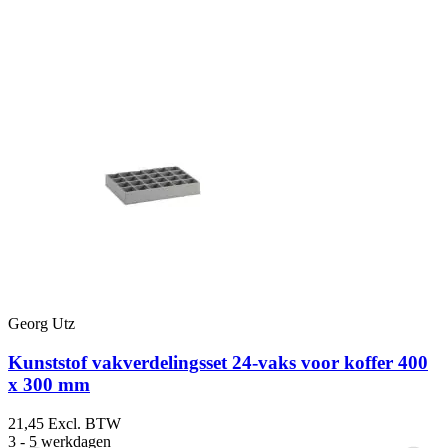
Georg Utz
G
Kunststof vakverdelingsset 24-vaks voor koffer 400
x 300 mm
21,45
Excl. BTW
9
3 - 5 werkdagen
3