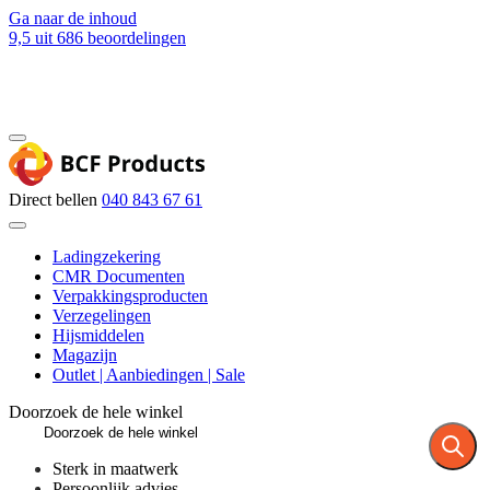
Ga naar de inhoud
9,5
uit 686 beoordelingen
Blog
Contact
Direct bellen
040 843 67 61
Ladingzekering
CMR Documenten
Verpakkingsproducten
Verzegelingen
Hijsmiddelen
Magazijn
Outlet | Aanbiedingen | Sale
Doorzoek de hele winkel
Sterk in maatwerk
Persoonlijk advies