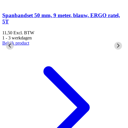
Spanbandset 50 mm, 9 meter, blauw, ERGO ratel,
5T
11,50
Excl. BTW
1
1 - 3 werkdagen
1
Bekijk product
B