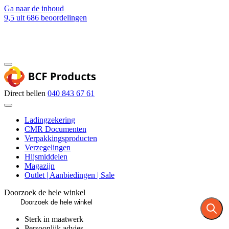
Ga naar de inhoud
9,5
uit 686 beoordelingen
Blog
Contact
Direct bellen
040 843 67 61
Ladingzekering
CMR Documenten
Verpakkingsproducten
Verzegelingen
Hijsmiddelen
Magazijn
Outlet | Aanbiedingen | Sale
Doorzoek de hele winkel
Sterk in maatwerk
Persoonlijk advies