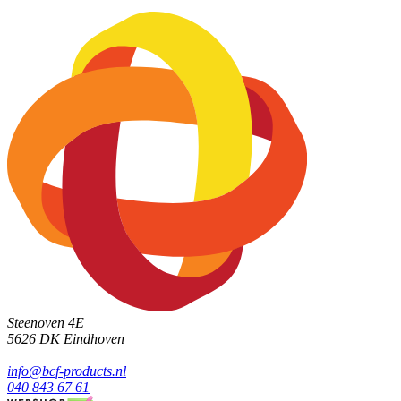
Steenoven 4E
5626 DK
Eindhoven
info@bcf-products.nl
040 843 67 61