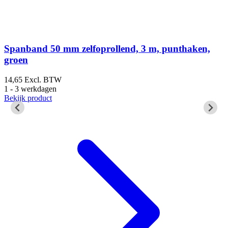
Spanband 50 mm zelfoprollend, 3 m, punthaken,
groen
14,65
Excl. BTW
5
1 - 3 werkdagen
1
Bekijk product
B