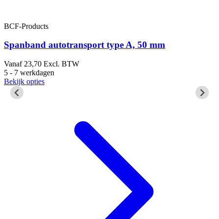
BCF-Products
B
Spanband autotransport type A, 50 mm
Vanaf
23,70
Excl. BTW
5 - 7 werkdagen
5
Bekijk opties
B