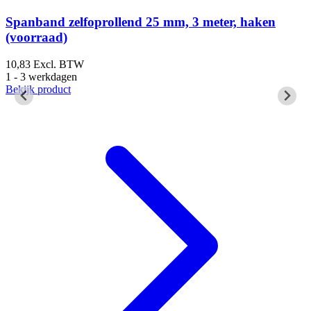
Spanband zelfoprollend 25 mm, 3 meter, haken
(voorraad)
1
1
10,83
Excl. BTW
B
1 - 3 werkdagen
Bekijk product