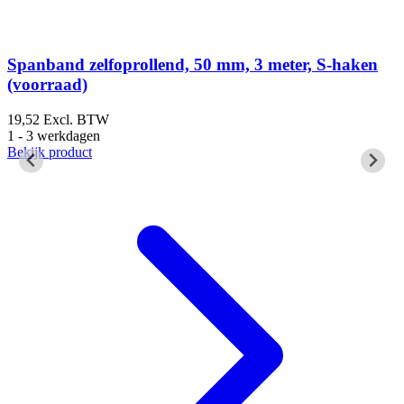
Spanband zelfoprollend, 50 mm, 3 meter, S-haken
(voorraad)
19,52
Excl. BTW
1
1 - 3 werkdagen
1
Bekijk product
B