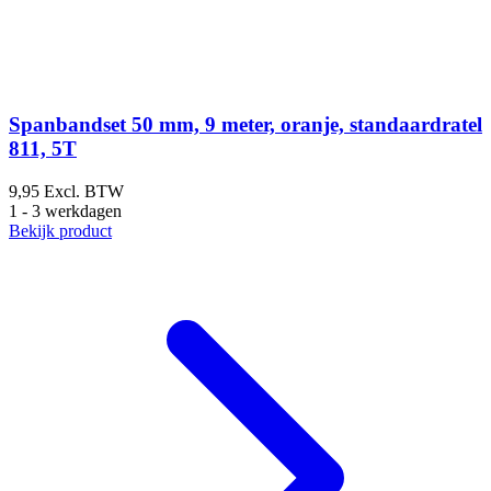
Spanbandset 50 mm, 9 meter, oranje, standaardratel
811, 5T
9,95
Excl. BTW
1
1 - 3 werkdagen
1
Bekijk product
B