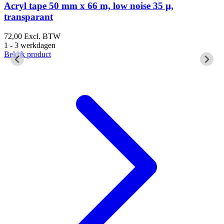
Acryl tape 50 mm x 66 m, low noise 35 µ,
transparant
2
1
72,00
Excl. BTW
B
1 - 3 werkdagen
Bekijk product