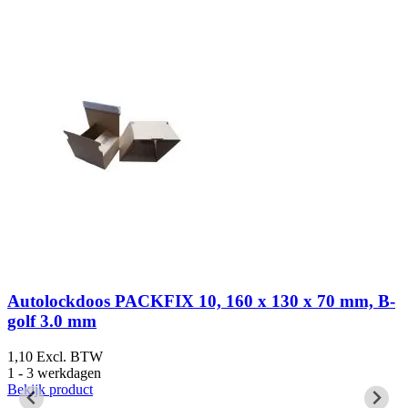
Autolockdoos PACKFIX 10, 160 x 130 x 70 mm, B-
golf 3.0 mm
1,10
Excl. BTW
1
1 - 3 werkdagen
1
Bekijk product
B