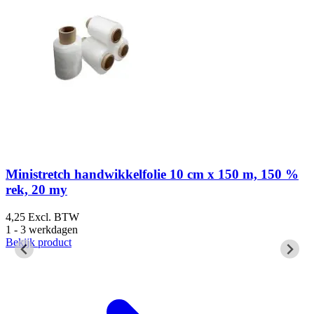
Ministretch handwikkelfolie 10 cm x 150 m, 150 %
rek, 20 my
1
1
4,25
Excl. BTW
B
1 - 3 werkdagen
Bekijk product