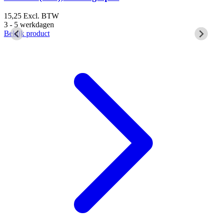
3
B
15,25
Excl. BTW
3 - 5 werkdagen
Bekijk product