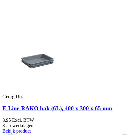
Georg Utz
G
x
E-Line-RAKO bak (6L), 400 x 300 x 65 mm
8,95
Excl. BTW
3 - 5 werkdagen
9
Bekijk product
3