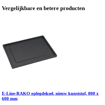
Vergelijkbare en betere producten
G
E-Line-RAKO oplegdeksel, nieuw kunststof, 800 x
600 mm