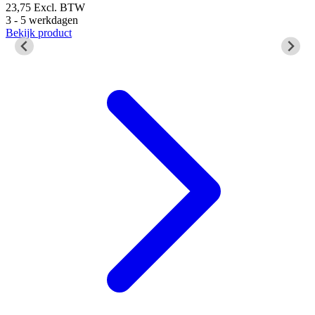
23,75
Excl. BTW
3 - 5 werkdagen
2
Bekijk product
3
B