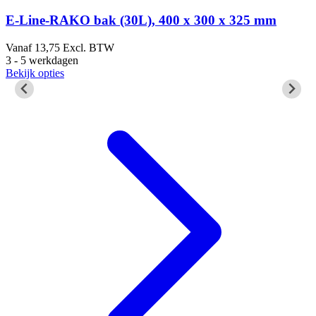
E-Line-RAKO bak (30L), 400 x 300 x 325 mm
Vanaf
13,75
Excl. BTW
3 - 5 werkdagen
5
Bekijk opties
3
B