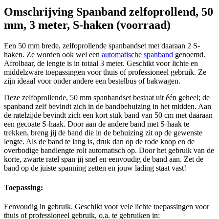
Omschrijving
Spanband zelfoprollend, 50
mm, 3 meter, S-haken (voorraad)
Een 50 mm brede, zelfoprollende spanbandset met daaraan 2 S-
haken. Ze worden ook wel een
automatische spanband
genoemd.
Afrolbaar, de lengte is in totaal 3 meter. Geschikt voor lichte en
middelzware toepassingen voor thuis of professioneel gebruik. Ze
zijn ideaal voor onder andere een bestelbus of bakwagen.
Deze zelfoprollende, 50 mm spanbandset bestaat uit één geheel; de
spanband zelf bevindt zich in de bandbehuizing in het midden. Aan
de ratelzijde bevindt zich een kort stuk band van 50 cm met daaraan
een gecoate S-haak. Door aan de andere band met S-haak te
trekken, breng jij de band die in de behuizing zit op de gewenste
lengte. Als de band te lang is, druk dan op de rode knop en de
overbodige bandlengte rolt automatisch op. Door het gebruik van de
korte, zwarte ratel span jij snel en eenvoudig de band aan. Zet de
band op de juiste spanning zetten en jouw lading staat vast!
Toepassing:
Eenvoudig in gebruik. Geschikt voor vele lichte toepassingen voor
thuis of professioneel gebruik, o.a. te gebruiken in: