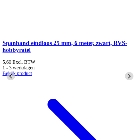
Spanband eindloos 25 mm, 6 meter, zwart, RVS-
hobbyratel
5,60
Excl. BTW
1
1 - 3 werkdagen
1
Bekijk product
B