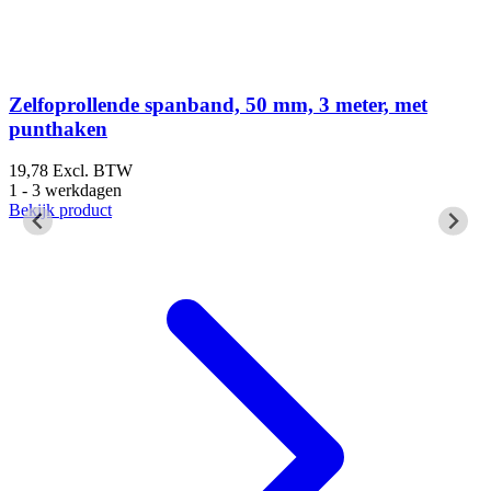
Zelfoprollende spanband, 50 mm, 3 meter, met
punthaken
19,78
Excl. BTW
2
1 - 3 werkdagen
1
Bekijk product
B