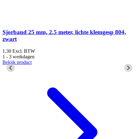
Sjorband 25 mm, 2.5 meter, lichte klemgesp 804,
zwart
1,30
Excl. BTW
1
1 - 3 werkdagen
1
Bekijk product
B