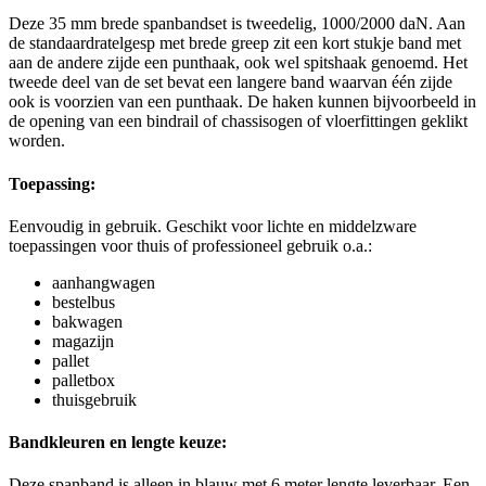
Deze 35 mm brede spanbandset is tweedelig, 1000/2000 daN. Aan
de standaardratelgesp met brede greep zit een kort stukje band met
aan de andere zijde een punthaak, ook wel spitshaak genoemd. Het
tweede deel van de set bevat een langere band waarvan één zijde
ook is voorzien van een punthaak. De haken kunnen bijvoorbeeld in
de opening van een bindrail of chassisogen of vloerfittingen geklikt
worden.
Toepassing:
Eenvoudig in gebruik. Geschikt voor lichte en middelzware
toepassingen voor thuis of professioneel gebruik o.a.:
aanhangwagen
bestelbus
bakwagen
magazijn
pallet
palletbox
thuisgebruik
Bandkleuren en lengte keuze:
Deze spanband is alleen in blauw met 6 meter lengte leverbaar. Een