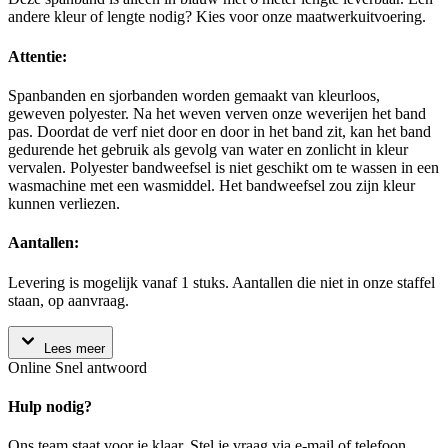
andere kleur of lengte nodig? Kies voor onze maatwerkuitvoering.
Attentie:
Spanbanden en sjorbanden worden gemaakt van kleurloos,
geweven polyester. Na het weven verven onze weverijen het band
pas. Doordat de verf niet door en door in het band zit, kan het band
gedurende het gebruik als gevolg van water en zonlicht in kleur
vervalen. Polyester bandweefsel is niet geschikt om te wassen in een
wasmachine met een wasmiddel. Het bandweefsel zou zijn kleur
kunnen verliezen.
Aantallen:
Levering is mogelijk vanaf 1 stuks. Aantallen die niet in onze staffel
staan, op aanvraag.
Lees meer
Online
Snel antwoord
Hulp nodig?
Ons team staat voor je klaar. Stel je vraag via e-mail of telefoon.