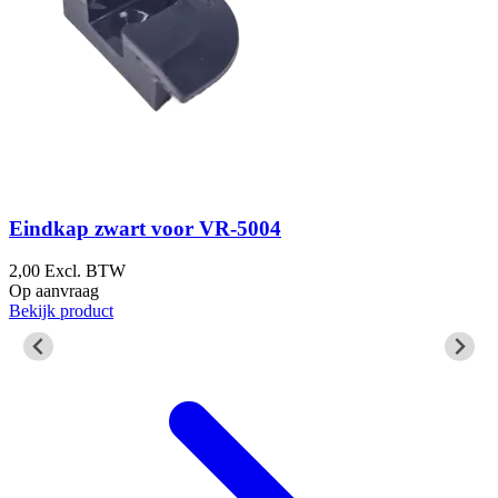
Eindkap zwart voor VR-5004
2,00
Excl. BTW
Op aanvraag
2
Bekijk product
1
B