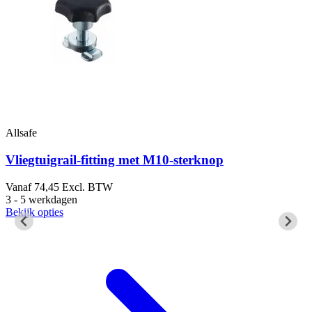
Allsafe
A
Vliegtuigrail-fitting met M10-sterknop
Vanaf
74,45
Excl. BTW
2
3 - 5 werkdagen
1
Bekijk opties
B