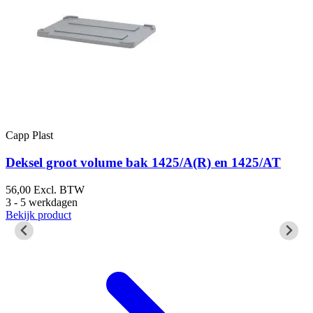
Capp Plast
C
Deksel groot volume bak 1425/A(R) en 1425/AT
56,00
Excl. BTW
5
3 - 5 werkdagen
3
Bekijk product
B