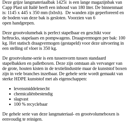
Deze grijze langmateriaalbak 1425i is een lange magazijnbak van
Capp Plast uit Italië heeft een inhoud van 180 liter. De binnenmaat
is: 1145 x 445 x 350 mm (lxbxh).
De wanden zijn geperforeerd en
de bodem van deze bak is gesloten. Voorzien van 6
open handgrepen.
Deze grootvolumebak is perfect stapelbaar en geschikt voor
heftrucks, stapelaars en pompwagens. Draagvermogen per bak: 100
kg. Het statisch draagvermogen (gestapeld) voor deze uitvoering in
een stelling of vloer is 350 kg.
De grootvolume-serie is een tussenvorm tussen standaard
stapelbakken en palletboxen. Deze zijn ontstaan als vervanger van
de grote, houten kisten in de textielindustrie maar de kunststof boxen
zijn in vele branches inzetbaar. De gehele serie wordt gemaakt van
sterke HDPE kunststof met als eigenschappen:
levensmiddelenecht
chemicaliënbestendig
slagvast
100 % recyclebaar
De gehele serie van deze langmateriaal- en grootvolumeboxen is
eenvoudig te reinigen.