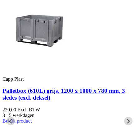
Capp Plast
C
Palletbox (610L) grijs, 1200 x 1000 x 780 mm, 3
sledes (excl. deksel)
(
220,00
Excl. BTW
2
3 - 5 werkdagen
3
Bekijk product
B