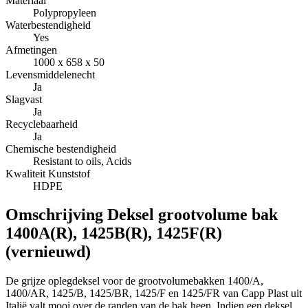
Materiaal
Polypropyleen
Waterbestendigheid
Yes
Afmetingen
1000 x 658 x 50
Levensmiddelenecht
Ja
Slagvast
Ja
Recyclebaarheid
Ja
Chemische bestendigheid
Resistant to oils, Acids
Kwaliteit Kunststof
HDPE
Omschrijving
Deksel grootvolume bak
1400A(R), 1425B(R), 1425F(R)
(vernieuwd)
De grijze oplegdeksel voor
de
grootvolumebakken 1400/A,
1400/AR, 1425/B, 1425/BR, 1425/F en 1425/FR van Capp Plast uit
Italië valt mooi over de randen van de bak heen. Indien een deksel