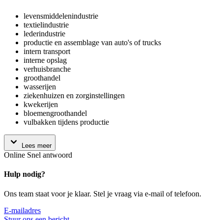
levensmiddelenindustrie
textielindustrie
lederindustrie
productie en assemblage van auto's of trucks
intern transport
interne opslag
verhuisbranche
groothandel
wasserijen
ziekenhuizen en zorginstellingen
kwekerijen
bloemengroothandel
vulbakken tijdens productie
Lees meer
Online
Snel antwoord
Hulp nodig?
Ons team staat voor je klaar. Stel je vraag via e-mail of telefoon.
E-mailadres
Stuur ons een bericht