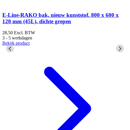
C
E-Line-RAKO bak, nieuw kunststof, 800 x 600 x
120 mm (45L), dichte grepen
p
28,50
Excl. BTW
3 - 5 werkdagen
1
Bekijk product
1
B