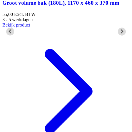
Groot volume bak (180L), 1170 x 460 x 370 mm
55,00
Excl. BTW
5
3 - 5 werkdagen
3
Bekijk product
B