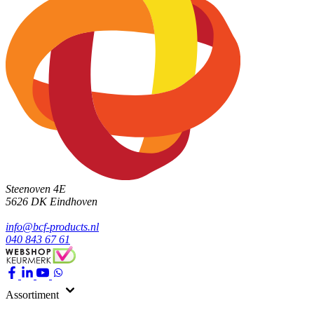
Steenoven 4E
5626 DK
Eindhoven
info@bcf-products.nl
040 843 67 61
Assortiment