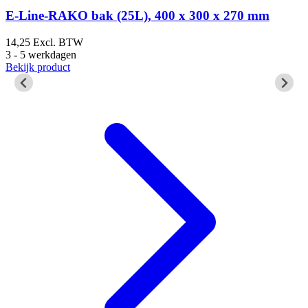
E-Line-RAKO bak (25L), 400 x 300 x 270 mm
14,25
Excl. BTW
3 - 5 werkdagen
2
Bekijk product
3
B