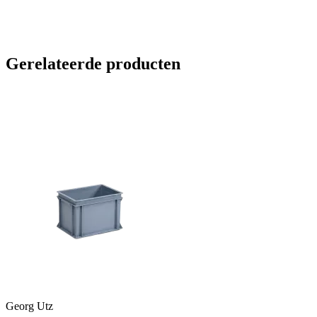
Gerelateerde producten
Georg Utz
G