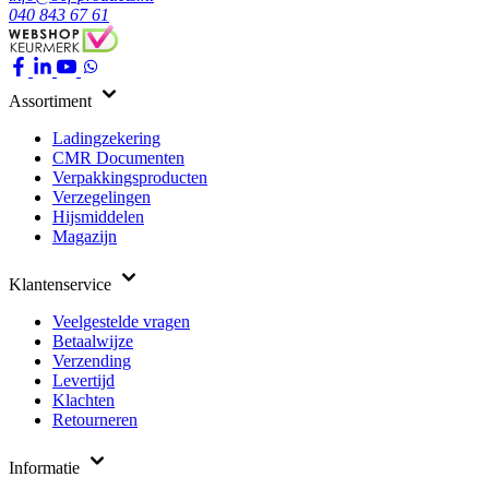
040 843 67 61
Assortiment
Ladingzekering
CMR Documenten
Verpakkingsproducten
Verzegelingen
Hijsmiddelen
Magazijn
Klantenservice
Veelgestelde vragen
Betaalwijze
Verzending
Levertijd
Klachten
Retourneren
Informatie