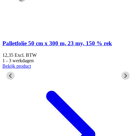
w
Palletfolie 50 cm x 300 m, 23 my, 150 % rek
12,35
Excl. BTW
1 - 3 werkdagen
2
Bekijk product
1
B