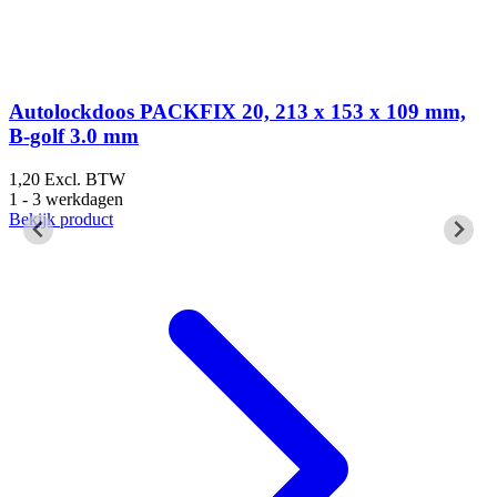
Autolockdoos PACKFIX 20, 213 x 153 x 109 mm,
B-golf 3.0 mm
1,20
Excl. BTW
1
1 - 3 werkdagen
1
Bekijk product
B