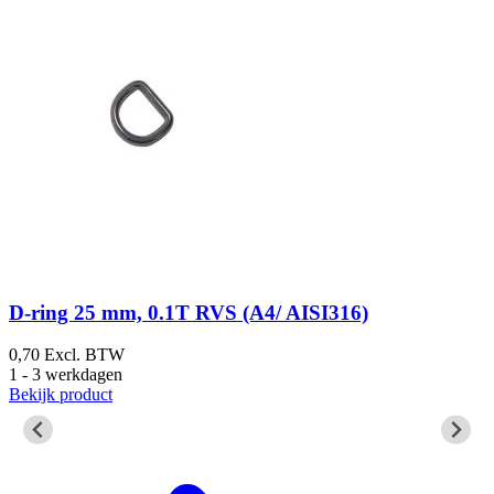
D-ring 25 mm, 0.1T RVS (A4/ AISI316)
0,70
Excl. BTW
3
1 - 3 werkdagen
5
Bekijk product
B