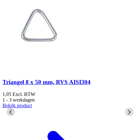
Triangel 8 x 50 mm, RVS AISI304
1,95
Excl. BTW
1
1 - 3 werkdagen
5
Bekijk product
B