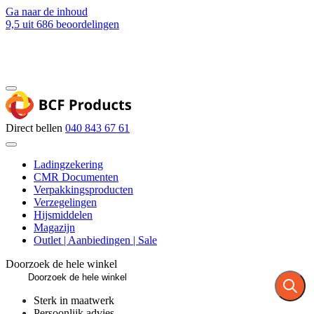
Ga naar de inhoud
9,5
uit 686 beoordelingen
Blog
Contact
Direct bellen
040 843 67 61
Ladingzekering
CMR Documenten
Verpakkingsproducten
Verzegelingen
Hijsmiddelen
Magazijn
Outlet | Aanbiedingen | Sale
Doorzoek de hele winkel
Sterk in maatwerk
Persoonlijk advies