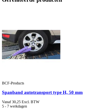
BCF-Products
Spanband autotransport type H, 50 mm
Vanaf
30,25
Excl. BTW
9
5 - 7 werkdagen
1