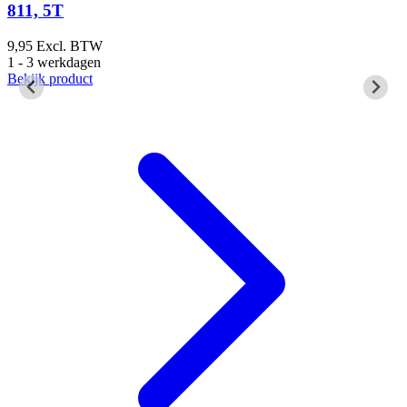
811, 5T
9,95
Excl. BTW
9
1 - 3 werkdagen
1
Bekijk product
B