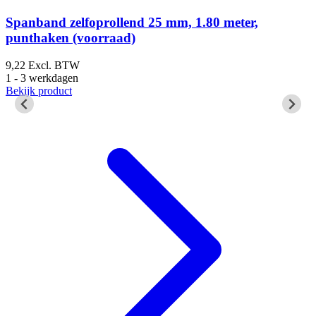
B
Spanband zelfoprollend 25 mm, 1.80 meter,
punthaken (voorraad)
s
9,22
Excl. BTW
1 - 3 werkdagen
Bekijk product
5
B