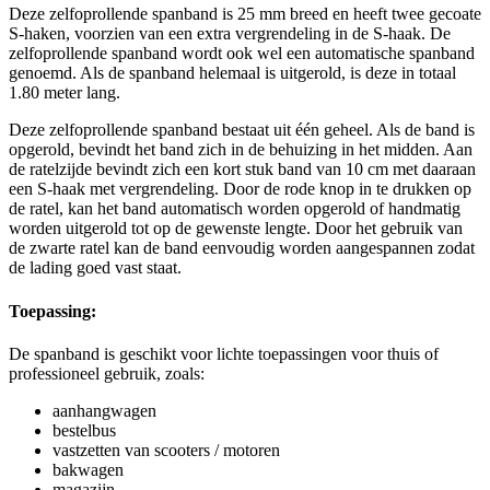
Deze zelfoprollende spanband is 25 mm breed en heeft twee gecoate
S-haken, voorzien van een extra vergrendeling in de S-haak. De
zelfoprollende spanband wordt ook wel een automatische spanband
genoemd. Als de spanband helemaal is uitgerold, is deze in totaal
1.80 meter lang.
Deze zelfoprollende spanband bestaat uit één geheel. Als de band is
opgerold, bevindt het band zich in de behuizing in het midden. Aan
de ratelzijde bevindt zich een kort stuk band van 10 cm met daaraan
een S-haak met vergrendeling. Door de rode knop in te drukken op
de ratel, kan het band automatisch worden opgerold of handmatig
worden uitgerold tot op de gewenste lengte. Door het gebruik van
de zwarte ratel kan de band eenvoudig worden aangespannen zodat
de lading goed vast staat.
Toepassing:
De spanband is geschikt voor lichte toepassingen voor thuis of
professioneel gebruik, zoals:
aanhangwagen
bestelbus
vastzetten van scooters / motoren
bakwagen
magazijn