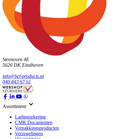
Steenoven 4E
5626 DK
Eindhoven
info@bcf-products.nl
040 843 67 61
Assortiment
Ladingzekering
CMR Documenten
Verpakkingsproducten
Verzegelingen