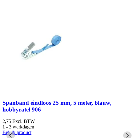
Spanband eindloos 25 mm, 5 meter, blauw,
hobbyratel 906
3
1
2,75
Excl. BTW
B
1 - 3 werkdagen
Bekijk product