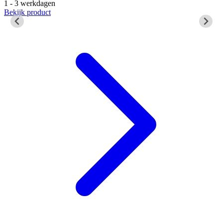
5
1 - 3 werkdagen
B
Bekijk product