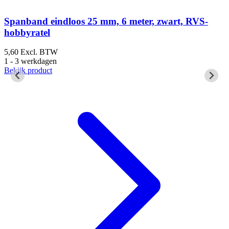
Spanband eindloos 25 mm, 6 meter, zwart, RVS-
hobbyratel
5,60
Excl. BTW
1
1 - 3 werkdagen
1
Bekijk product
B