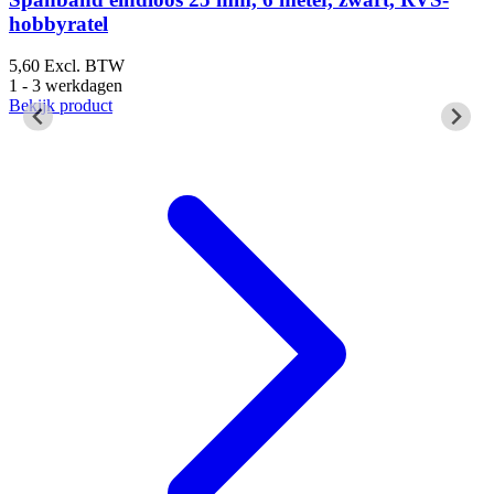
hobbyratel
5,60
Excl. BTW
6
1 - 3 werkdagen
1
Bekijk product
B