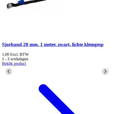
Sjorband 20 mm, 1 meter, zwart, lichte klemgesp
1,00
Excl. BTW
1
1 - 3 werkdagen
1
Bekijk product
B