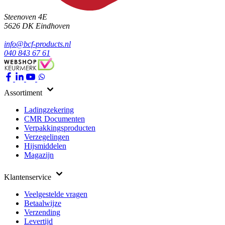
Steenoven 4E
5626 DK
Eindhoven
info@bcf-products.nl
040 843 67 61
Assortiment
Ladingzekering
CMR Documenten
Verpakkingsproducten
Verzegelingen
Hijsmiddelen
Magazijn
Klantenservice
Veelgestelde vragen
Betaalwijze
Verzending
Levertijd