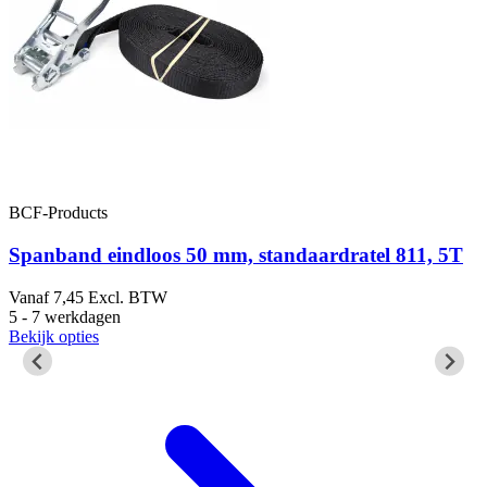
BCF-Products
Spanband eindloos 50 mm, standaardratel 811, 5T
Vanaf
7,45
Excl. BTW
5
5 - 7 werkdagen
1
Bekijk opties
B