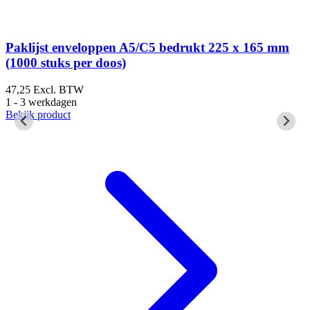
Paklijst enveloppen A5/C5 bedrukt 225 x 165 mm
(1000 stuks per doos)
47,25
Excl. BTW
6
1 - 3 werkdagen
1
Bekijk product
B