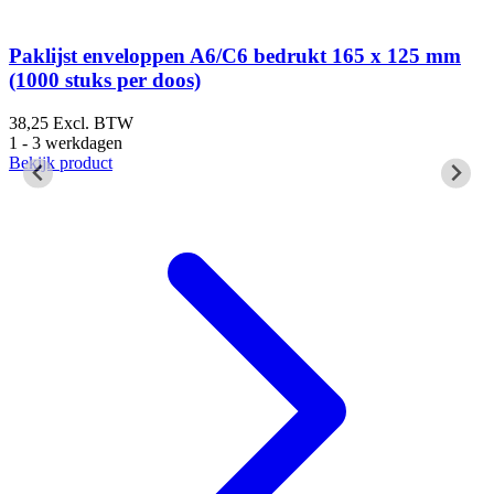
m
Paklijst enveloppen A6/C6 bedrukt 165 x 125 mm
(1000 stuks per doos)
38,25
Excl. BTW
4
1 - 3 werkdagen
1
Bekijk product
B