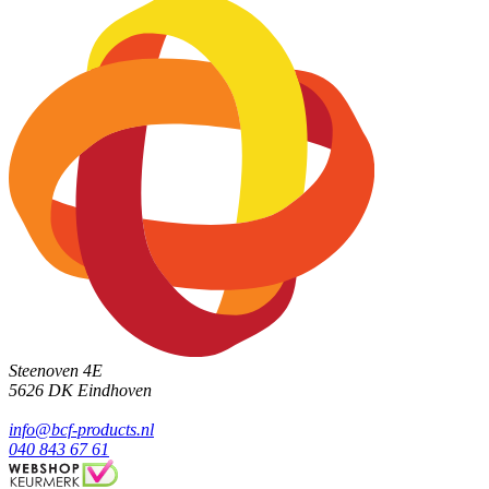
Steenoven 4E
5626 DK
Eindhoven
info@bcf-products.nl
040 843 67 61