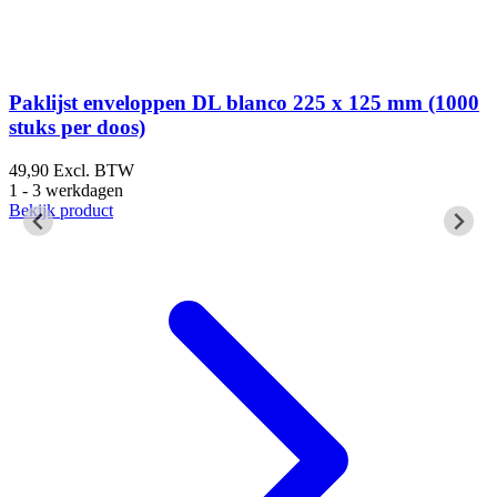
m
Paklijst enveloppen DL blanco 225 x 125 mm (1000
stuks per doos)
49,90
Excl. BTW
6
1 - 3 werkdagen
1
Bekijk product
B