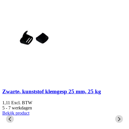
Zwarte, kunststof klemgesp 25 mm, 25 kg
1,11
Excl. BTW
1
5 - 7 werkdagen
5
Bekijk product
B