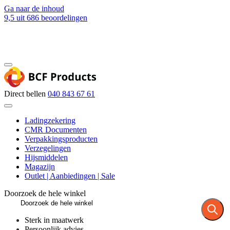
Ga naar de inhoud
9,5
uit 686 beoordelingen
Blog
Contact
Direct bellen
040 843 67 61
Ladingzekering
CMR Documenten
Verpakkingsproducten
Verzegelingen
Hijsmiddelen
Magazijn
Outlet | Aanbiedingen | Sale
Doorzoek de hele winkel
Sterk in maatwerk
Persoonlijk advies