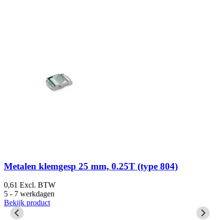
Metalen klemgesp 25 mm, 0.25T (type 804)
0,61
Excl. BTW
2
5 - 7 werkdagen
5
Bekijk product
B