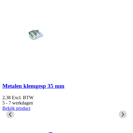
Metalen klemgesp 35 mm
2,38
Excl. BTW
2
5 - 7 werkdagen
5
Bekijk product
B