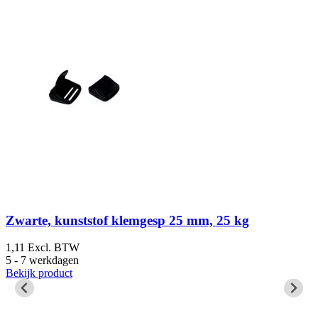
Zwarte, kunststof klemgesp 25 mm, 25 kg
1,11
Excl. BTW
0
5 - 7 werkdagen
5
Bekijk product
B