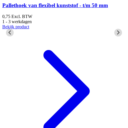
Pallethoek van flexibel kunststof - t/m 50 mm
0,75
Excl. BTW
1
1 - 3 werkdagen
1
Bekijk product
B