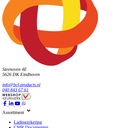
Steenoven 4E
5626 DK
Eindhoven
info@bcf-products.nl
040 843 67 61
Assortiment
Ladingzekering
CMR Documenten