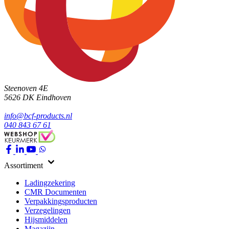
Steenoven 4E
5626 DK
Eindhoven
info@bcf-products.nl
040 843 67 61
Assortiment
Ladingzekering
CMR Documenten
Verpakkingsproducten
Verzegelingen
Hijsmiddelen
Magazijn