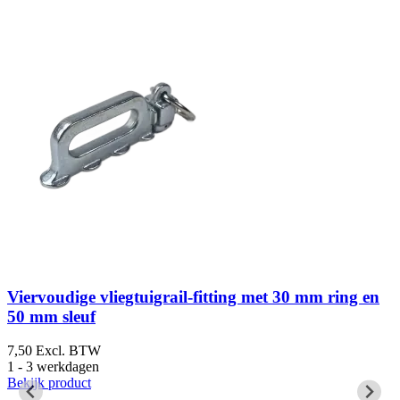
Viervoudige vliegtuigrail-fitting met 30 mm ring en
50 mm sleuf
7,50
Excl. BTW
7
1 - 3 werkdagen
1
Bekijk product
B