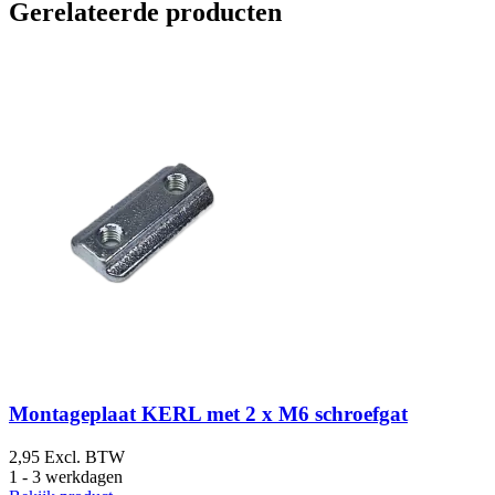
Gerelateerde producten
Montageplaat KERL met 2 x M6 schroefgat
2,95
Excl. BTW
1 - 3 werkdagen
5