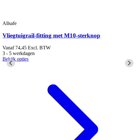
Allsafe
A
Vliegtuigrail-fitting met M10-sterknop
Vanaf
74,45
Excl. BTW
2
3 - 5 werkdagen
1
Bekijk opties
B