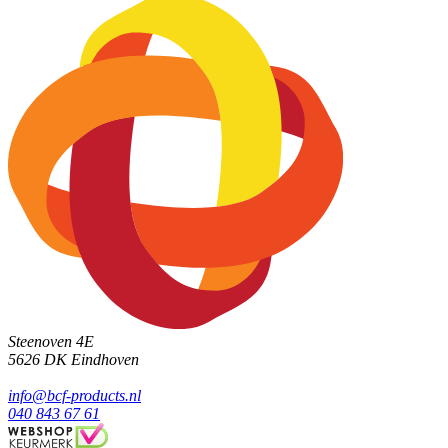
Steenoven 4E
5626 DK
Eindhoven
info@bcf-products.nl
040 843 67 61