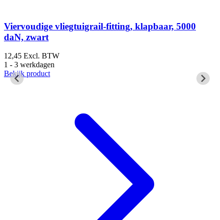
Viervoudige vliegtuigrail-fitting, klapbaar, 5000
daN, zwart
1
1
12,45
Excl. BTW
B
1 - 3 werkdagen
Bekijk product