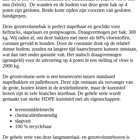
mm (lxbxh).
De wanden en de bodem van deze grote bak op 4
poten zijn gesloten. Beide korte zijden zijn voorzien van gesloten
handgrepen.
Deze grootvolumebak is perfect stapelbaar en geschikt voor
heftrucks, stapelaars en pompwagens. Draagvermogen per bak: 300
kg. Wij raden af, om deze bakken met meer als 60% vloeistoffen,
constant gevuld te houden. Door de constante druk op de relatief
dunne bodem, zouden na langere tijd haarscheuren kunnen ontstaan,
wat dan niet onder garantie valt. Het statisch draagvermogen
(gestapeld) voor de uitvoering op 4 poten in een stelling of vloer is
2000 kg.
De grootvolume-serie is een tussenvorm tussen standaard
stapelbakken en palletboxen. Deze zijn ontstaan als vervanger van
de grote, houten kisten in de textielindustrie, maar de kunststof
boxen zijn in vele branches inzetbaar. De gehele serie wordt
gemaakt van sterke HDPE kunststof met als eigenschappen:
levensmiddelenecht
chemicaliënbestendig
slagvast
100 % recyclebaar
De gehele serie van deze langmateriaal- en grootvolumeboxen is