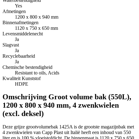
Waterbestendigheid
Yes
Afmetingen
1200 x 800 x 940 mm
Binnenafmetingen
1120 x 750 x 650 mm
Levensmiddelenecht
Ja
Slagvast
Ja
Recyclebaarheid
Ja
Chemische bestendigheid
Resistant to oils, Acids
Kwaliteit Kunststof
HDPE
Omschrijving
Groot volume bak (550L),
1200 x 800 x 940 mm, 4 zwenkwielen
(excl. deksel)
Deze grijze grootvolumebak 1425A is de grootste magazijnbak met
4 zwenkwielen van Capp Plast uit Italië heeft een inhoud van 550
liter en is 100 % vloeistofdicht. De binnenmaat is 1120 x 750 x 650