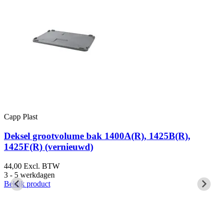
Capp Plast
C
Deksel grootvolume bak 1400A(R), 1425B(R),
1425F(R) (vernieuwd)
44,00
Excl. BTW
1
3 - 5 werkdagen
1
Bekijk product
B