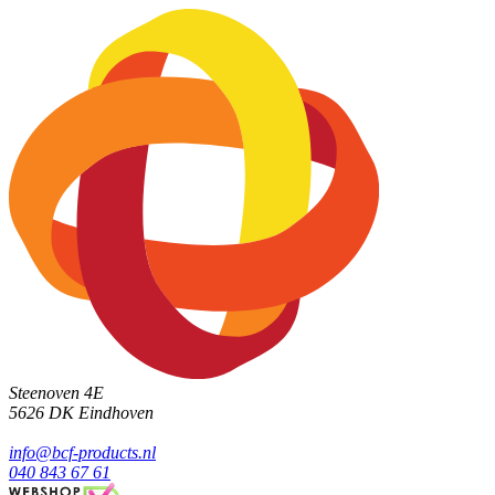
Steenoven 4E
5626 DK
Eindhoven
info@bcf-products.nl
040 843 67 61