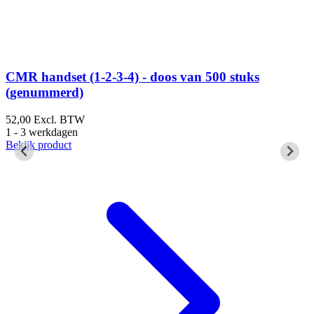
CMR handset (1-2-3-4) - doos van 500 stuks
(genummerd)
52,00
Excl. BTW
1
1 - 3 werkdagen
1
Bekijk product
B