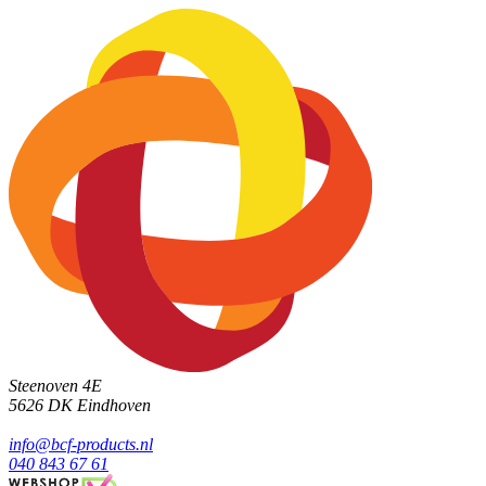
Steenoven 4E
5626 DK
Eindhoven
info@bcf-products.nl
040 843 67 61