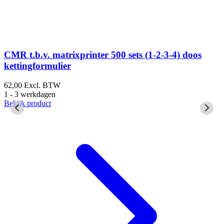
s
CMR t.b.v. matrixprinter 500 sets (1-2-3-4) doos
kettingformulier
62,00
Excl. BTW
5
1 - 3 werkdagen
1
Bekijk product
B