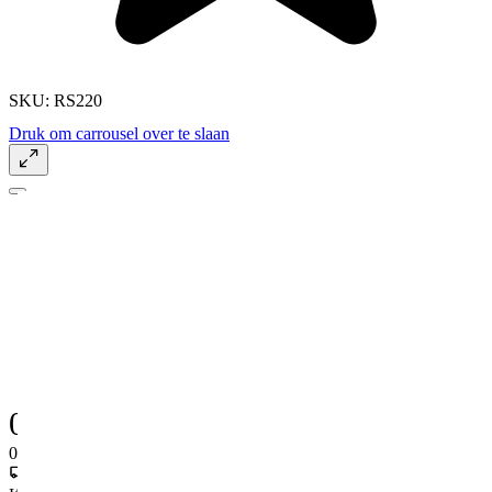
SKU:
RS220
Druk om carrousel over te slaan
0,20
0,24
Incl. BTW
Levertijd
·
Ivm extreme drukte, levertijd op aanvraag