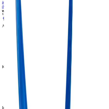
info@bcf-products.nl
040 843 67 61
Assortiment
Ladingzekering
CMR Documenten
Verpakkingsproducten
Verzegelingen
Hijsmiddelen
Magazijn
Klantenservice
Veelgestelde vragen
Betaalwijze
Verzending
Levertijd
Klachten
Retourneren
Informatie