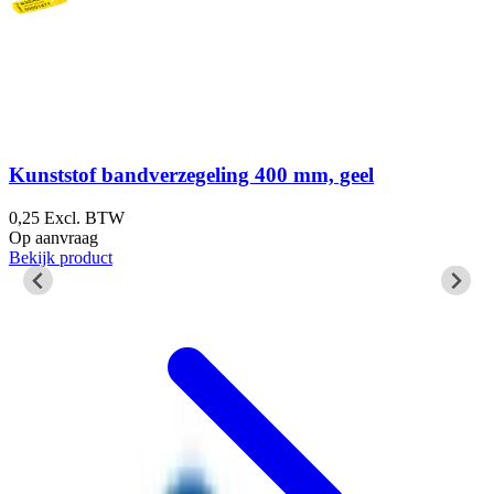
Kunststof bandverzegeling 400 mm, geel
0,25
Excl. BTW
0
Op aanvraag
O
Bekijk product
B