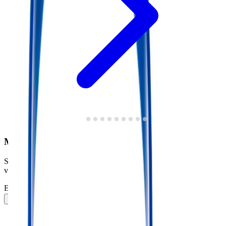
Meld je aan voor onze nieuwsbrief
Schrijf je in voor onze nieuwsbrief en ontvang 5% korting* op je
volgende bestelling.
E-mailadres
Inschrijven