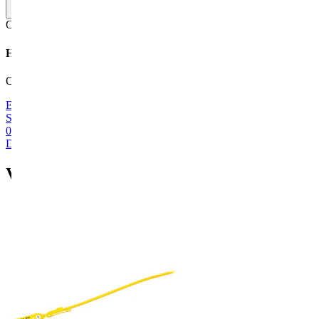
Lees meer
Online
Snel antwoord
Hulp nodig?
Ons team staat voor je klaar. Stel je vraag via e-mail of telefoon.
E-mailadres
Stuur ons een bericht
040 843 67 61
Direct bellen
Vergelijkbare en betere producten