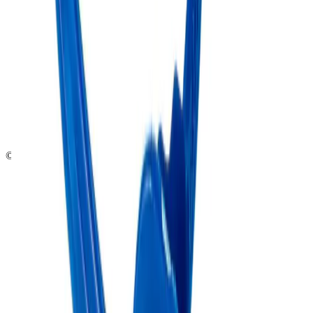
Wie zijn wij
Showroom
Vacatures
Blog
Onze klanten
Contact
Algemene voorwaarden
Privacy policy
Cookiebeleid
© 2026 BCF Products