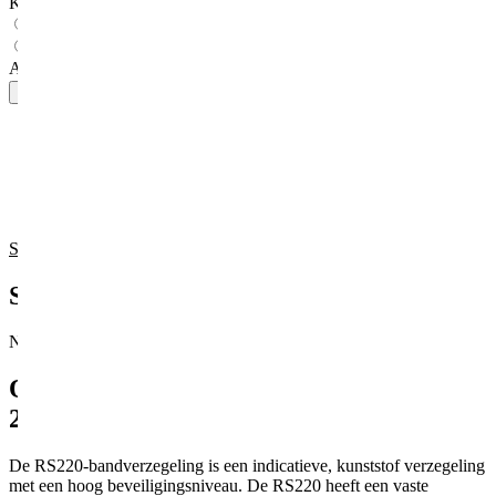
Kleur
*
Rood
Blauw
Aantal
-
+
In winkelwagen
Alles voor ladingzekering & logistiek
Deskundig en persoonlijk advies
Van hijsen tot stuwen
Betrouwbare oplossingen sinds 2007
Voor professionals én particulieren
Specificaties
Omschrijving
Specificaties
No additional attributes available.
Omschrijving
Bandverzegeling RS220,
280 mm
De RS220-bandverzegeling is een indicatieve, kunststof verzegeling
met een hoog beveiligingsniveau. De RS220 heeft een vaste