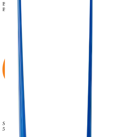
Bezoek de
veelgestelde vragen pagina →
.
Bel of mail ons op
info@bcf-products.nl
of
040 843 67 61
Steenoven 4E
5626 DK
Eindhoven