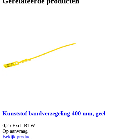
Gerelateerde producten
Kunststof bandverzegeling 400 mm, geel
0,25
Excl. BTW
Op aanvraag
O
Bekijk product
B