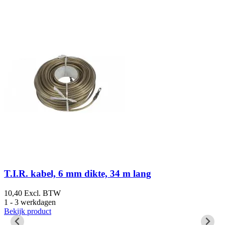
T.I.R. kabel, 6 mm dikte, 34 m lang
10,40
Excl. BTW
3
1 - 3 werkdagen
O
Bekijk product
B