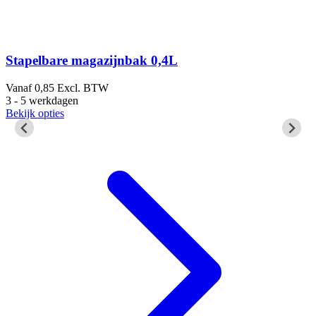
Stapelbare magazijnbak 0,4L
Vanaf
0,85
Excl. BTW
3 - 5 werkdagen
3
Bekijk opties
B