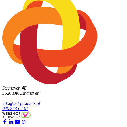
Steenoven 4E
5626 DK
Eindhoven
info@bcf-products.nl
040 843 67 61