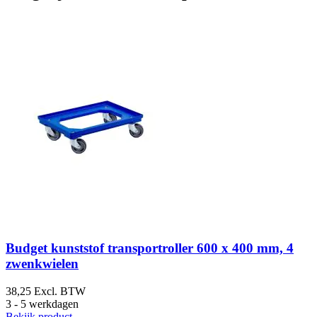
G
Budget kunststof transportroller 600 x 400 mm, 4
zwenkwielen
38,25
Excl. BTW
3 - 5 werkdagen
4
Bekijk product
3