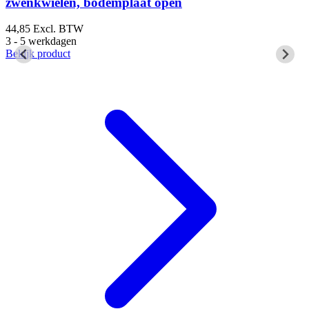
zwenkwielen, bodemplaat open
44,85
Excl. BTW
4
3 - 5 werkdagen
3
Bekijk product
B