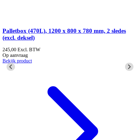
C
Palletbox (470L), 1200 x 800 x 780 mm, 2 sledes
(excl. deksel)
(
245,00
Excl. BTW
Op aanvraag
2
Bekijk product
3
B