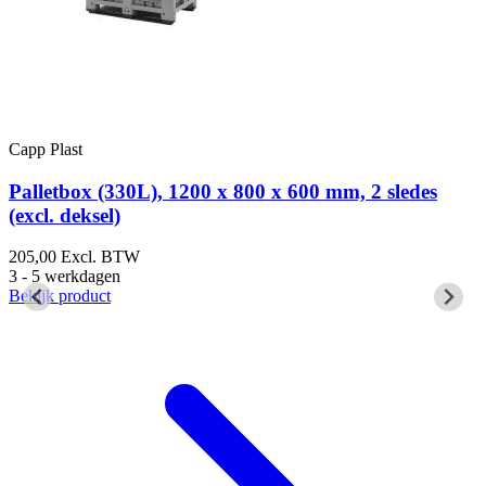
Capp Plast
C
Palletbox (330L), 1200 x 800 x 600 mm, 2 sledes
(excl. deksel)
g
205,00
Excl. BTW
9
3 - 5 werkdagen
3
Bekijk product
B