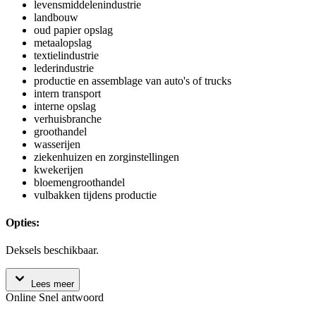
levensmiddelenindustrie
landbouw
oud papier opslag
metaalopslag
textielindustrie
lederindustrie
productie en assemblage van auto's of trucks
intern transport
interne opslag
verhuisbranche
groothandel
wasserijen
ziekenhuizen en zorginstellingen
kwekerijen
bloemengroothandel
vulbakken tijdens productie
Opties:
Deksels beschikbaar.
Lees meer
Online
Snel antwoord