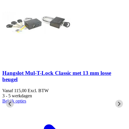
Hangslot Mul-T-Lock Classic met 13 mm losse
beugel
1
Vanaf
115,00
Excl. BTW
B
3 - 5 werkdagen
Bekijk opties