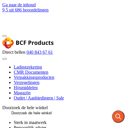
Ga naar de inhoud
9,5
uit 686 beoordelingen
Blog
Contact
Direct bellen
040 843 67 61
Ladingzekering
CMR Documenten
Verpakkingsproducten
Verzegelingen
Hijsmiddelen
Magazijn
Outlet | Aanbiedingen | Sale
Doorzoek de hele winkel
Sterk in maatwerk
Persoonlijk advies