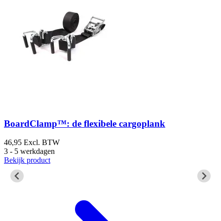
BoardClamp™: de flexibele cargoplank
46,95
Excl. BTW
2
3 - 5 werkdagen
5
Bekijk product
B