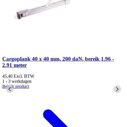
Cargoplank 40 x 40 mm, 200 daN, bereik 1.96 -
2.91 meter
4
3
45,40
Excl. BTW
B
1 - 3 werkdagen
Bekijk product