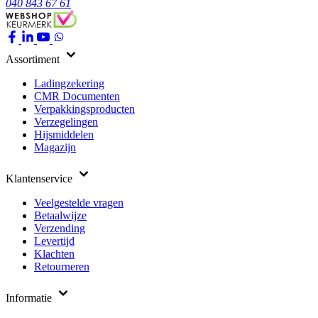
040 843 67 61
Assortiment
Ladingzekering
CMR Documenten
Verpakkingsproducten
Verzegelingen
Hijsmiddelen
Magazijn
Klantenservice
Veelgestelde vragen
Betaalwijze
Verzending
Levertijd
Klachten
Retourneren
Informatie