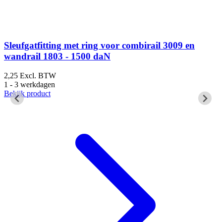
Sleufgatfitting met ring voor combirail 3009 en
wandrail 1803 - 1500 daN
2,25
Excl. BTW
4
1 - 3 werkdagen
1
Bekijk product
B