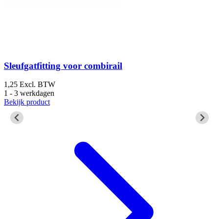
Sleufgatfitting voor combirail
1,25
Excl. BTW
1 - 3 werkdagen
2
Bekijk product
1
B